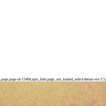
p,page,page-id-15408,ajax_fade,page_not_loaded,,select-theme-ver-3.