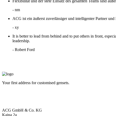
Flexibilität und der stete Einsatz des gesamten Teams sind auß
- nm
ACG ist ein äußerst zuverlässiger und intelligenter Partner und
- xy
It is better to lead from behind and to put others in front, esp
leadership.
- Robert Ford
Your first address for customised gensets.
ACG GmbH & Co. KG
Kaina 2a